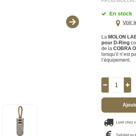
FROG.MOLON.
En stock
Voir 
La
MOLON LABE
pour D-Ring
co
de la
COBRA Ope
lorsqu’il n’est p
l’équipement.
Ajout
Livré chez 
Satisfait ou