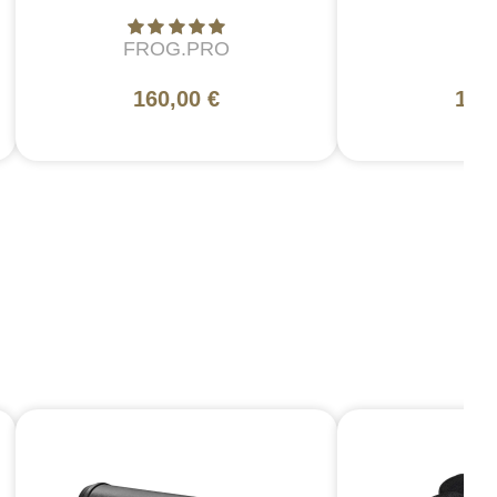
FROG.PRO
5
160,00 €
179