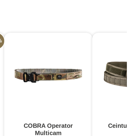
%
COBRA Operator
Ceinturo
Multicam
Ba