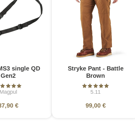
MS3 single QD
Stryke Pant - Battle
Gen2
Brown
Magpul
5.11
87,90 €
99,00 €