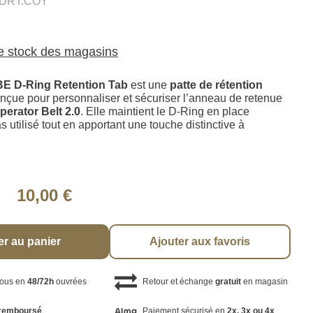
DRT.COY
le stock des magasins
 D-Ring Retention Tab
est une
patte de rétention
nçue pour personnaliser et sécuriser l’anneau de retenue
rator Belt 2.0
. Elle maintient le D-Ring en place
as utilisé tout en apportant une touche distinctive à
10,00 €
er au panier
Ajouter aux favoris
vous en
48/72h
ouvrées
Retour et échange
gratuit
en magasin
remboursé
Paiement sécurisé en
2x, 3x ou 4x