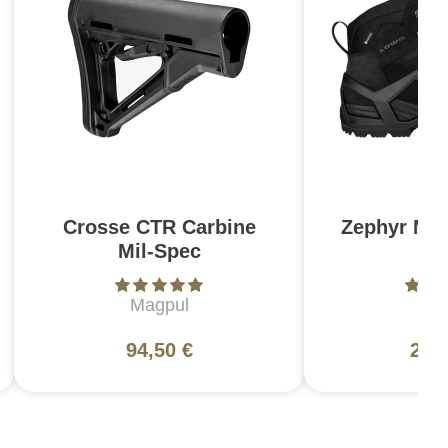
Crosse CTR Carbine
Zephyr MK
Mil-Spec
N
Magpul
L
94,50 €
200