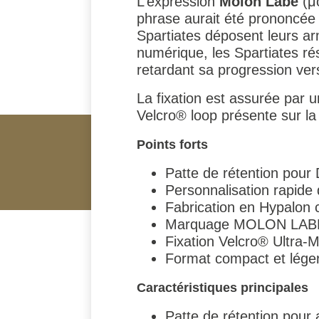
L’expression
Molon Labe
(μο
phrase aurait été prononcée p
Spartiates déposent leurs arm
numérique, les Spartiates rés
retardant sa progression ver
La fixation est assurée par 
Velcro® loop présente sur la 
Points forts
Patte de rétention pour
Personnalisation rapide 
Fabrication en Hypalon 
Marquage MOLON LABE 
Fixation Velcro® Ultra-Ma
Format compact et léger
Caractéristiques principales
Patte de rétention pour