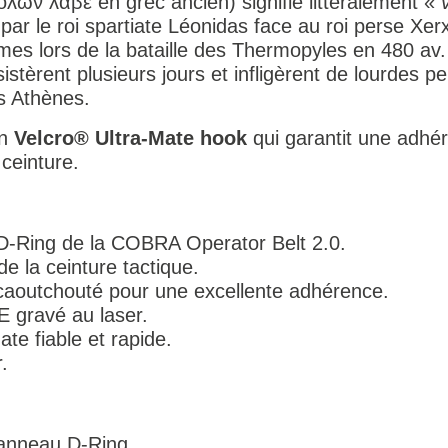
λὼν λαβέ en grec ancien) signifie littéralement «
ar le roi spartiate Léonidas face au roi perse Xerx
es lors de la bataille des Thermopyles en 480 av. J
istèrent plusieurs jours et infligèrent de lourdes p
s Athènes.
un
Velcro® Ultra-Mate hook
qui garantit une adhér
ceinture.
 D-Ring de la COBRA Operator Belt 2.0.
de la ceinture tactique.
caoutchouté pour une excellente adhérence.
gravé au laser.
te fiable et rapide.
.
 anneau D-Ring