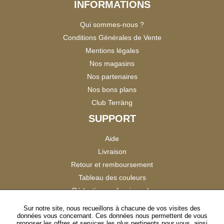
INFORMATIONS
Qui sommes-nous ?
Conditions Générales de Vente
Mentions légales
Nos magasins
Nos partenaires
Nos bons plans
Club Terräng
SUPPORT
Aide
Livraison
Retour et remboursement
Tableau des couleurs
Réduction professionnels
Catalogues
Sur notre site, nous recueillons à chacune de vos visites des
données vous concernant. Ces données nous permettent de vous
Satisfaction Clients
proposer les offres et services les plus pertinents pour vous, ainsi