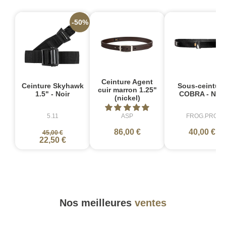
-50%
Ceinture Agent
Ceinture Skyhawk
Sous-ceinture
cuir marron 1.25"
1.5" - Noir
COBRA - Noir
(nickel)
5.11
ASP
FROG.PRO
86,00 €
40,00 €
45,00 €
22,50 €
Nos meilleures
ventes