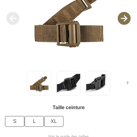
Taille ceinture
S
L
XL
Voir le guide des tailles