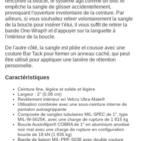
rencontre la boucle, le système agit comme un bloc et
empêche la sangle de glisser accidentellement,
provoquant l'ouverture involontaire de la ceinture. Par
ailleurs, si vous souhaitez retirer volontairement la sangle
de la boucle pour insérer l'étui, il vous suffit de retirer la
bande One-Wrap® et d'appuyer sur la languette à
l'intérieur de la boucle.
De l'autre côté, la sangle est pliée et cousue avec une
couture Bar Tack pour former un anneau caché, qui peut
être utilisé pour appliquer une lanière de rétention
personnelle.
Caractéristiques
Ceinture fine, légère et solide et légère
Largeur : 2" (5.08 cm)
Revêtement intérieur en Velcro Ultra-Mate®
Utilisation combinée avec une sous-ceinture interne de
pantalon autoagrippante
Composée de sangles tubulaires MIL-SPEC de 1", type
MIL-W-5625K, avec une charge de rupture de 1 815 kg
Boucle AustriAlpin® COBRA de 1" en aluminium anodisé
noir mat avec une charge de rupture en configuration
boucle de 18 kN (1 835 kg)
Bande de liaison MIL-PRF-5038 avec double couture