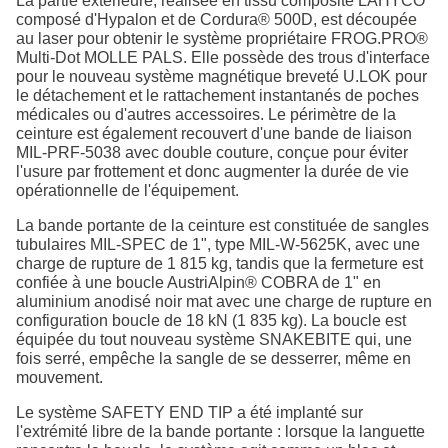
La partie extérieure, réalisée en tissu composite LAHYCO
composé d'Hypalon et de Cordura® 500D, est découpée
au laser pour obtenir le système propriétaire FROG.PRO®
Multi-Dot MOLLE PALS. Elle possède des trous d'interface
pour le nouveau système magnétique breveté U.LOK pour
le détachement et le rattachement instantanés de poches
médicales ou d'autres accessoires. Le périmètre de la
ceinture est également recouvert d'une bande de liaison
MIL-PRF-5038 avec double couture, conçue pour éviter
l'usure par frottement et donc augmenter la durée de vie
opérationnelle de l'équipement.
La bande portante de la ceinture est constituée de sangles
tubulaires MIL-SPEC de 1", type MIL-W-5625K, avec une
charge de rupture de 1 815 kg, tandis que la fermeture est
confiée à une boucle AustriAlpin® COBRA de 1" en
aluminium anodisé noir mat avec une charge de rupture en
configuration boucle de 18 kN (1 835 kg). La boucle est
équipée du tout nouveau système SNAKEBITE qui, une
fois serré, empêche la sangle de se desserrer, même en
mouvement.
Le système SAFETY END TIP a été implanté sur
l'extrémité libre de la bande portante : lorsque la languette