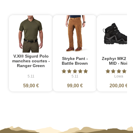
V.XI® Sigurd Polo
Stryke Pant -
Zephyr MK2 G
manches courtes -
Battle Brown
MID - Noir
Ranger Green
5.11
5.11
Lowa
59,00 €
99,00 €
200,00 €