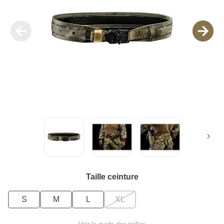
Taille ceinture
S
M
L
XL