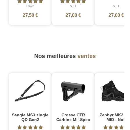
Lowa
5.11
5.11
27,50 €
27,00 €
27,00 €
Nos meilleures
ventes
Sangle MS3 single
Crosse CTR
Zephyr MK2 G
QD Gen2
Carbine Mil-Spec
MID - Noir