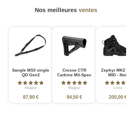
Nos meilleures
ventes
Sangle MS3 single
Crosse CTR
Zephyr MK2 G
QD Gen2
Carbine Mil-Spec
MID - Noir
Magpul
Magpul
Lowa
87,90 €
94,50 €
200,00 €