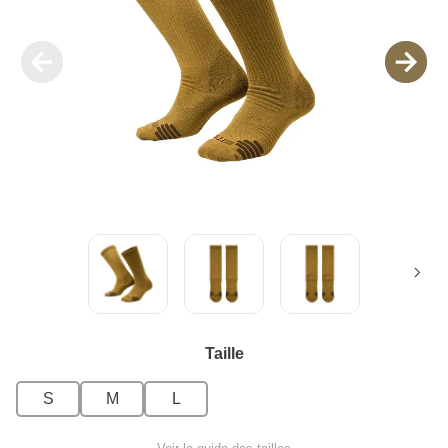
Taille
S
M
L