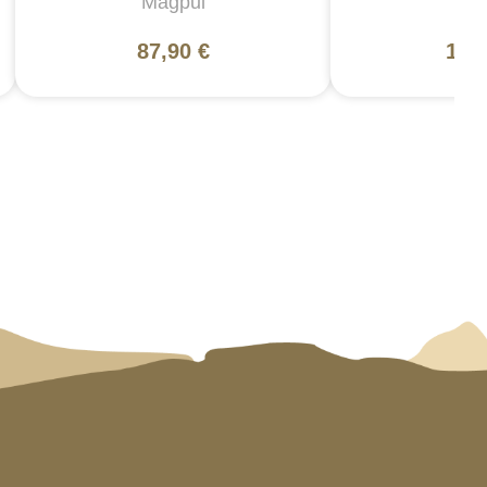
Magpul
5
87,90 €
130