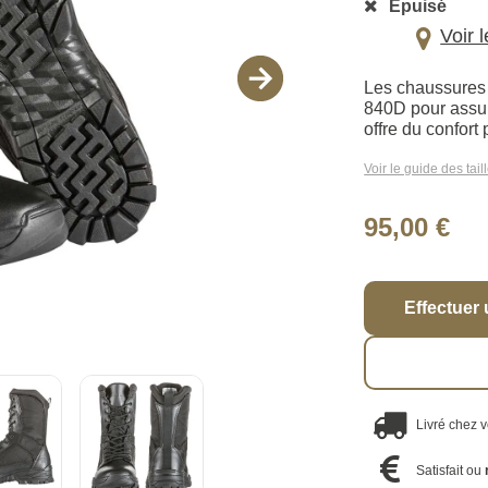
Épuisé
Voir 
Les chaussures 
840D pour assur
offre du confort
Voir le guide des tail
95,00 €
Effectuer 
Livré chez 
Satisfait ou