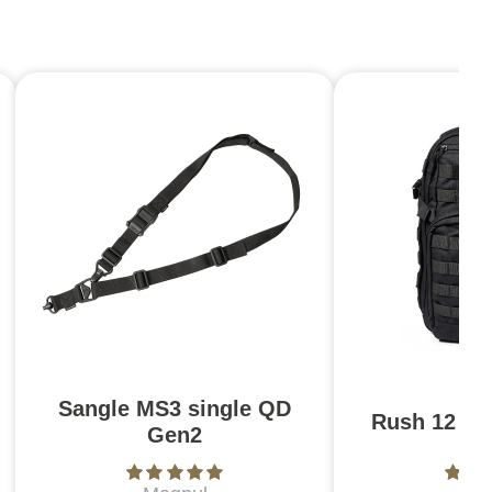
Sangle MS3 single QD
Rush 12 2.0
Gen2