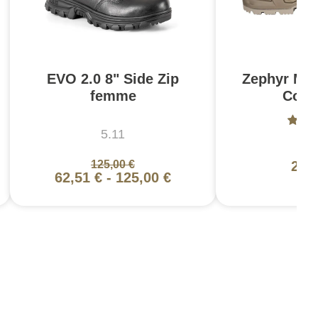
EVO 2.0 8" Side Zip
Zephyr MK
femme
Coyo
5.11
L
125,00 €
200
62,51 €
-
125,00 €