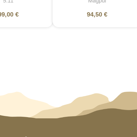
5.11
Magpul
99,00 €
94,50 €