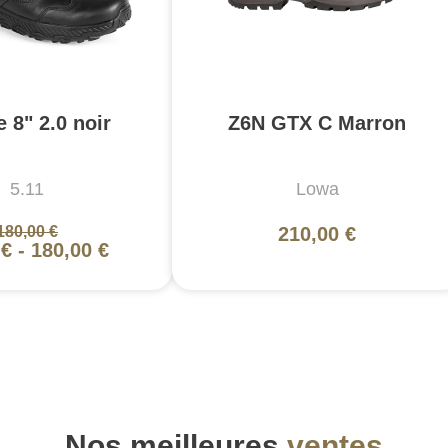
e 8" 2.0 noir
Z6N GTX C Marron
5.11
Lowa
180,00 €
210,00 €
 €
-
180,00 €
Nos meilleures
ventes