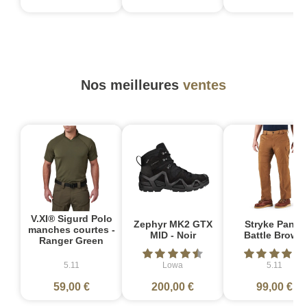
Nos meilleures
ventes
V.XI® Sigurd Polo
Zephyr MK2 GTX
Stryke Pant -
manches courtes -
MID - Noir
Battle Brown
Ranger Green
5.11
Lowa
5.11
59,00 €
200,00 €
99,00 €