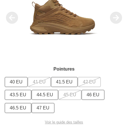
Pointures
40 EU
41 EU
41.5 EU
42 EU
43.5 EU
44.5 EU
45 EU
46 EU
46.5 EU
47 EU
Voir le guide des tailles