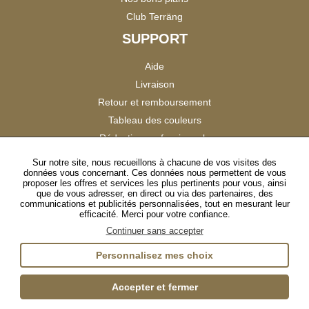
Club Terräng
SUPPORT
Aide
Livraison
Retour et remboursement
Tableau des couleurs
Réduction professionnels
Catalogues
Sur notre site, nous recueillons à chacune de vos visites des
données vous concernant. Ces données nous permettent de vous
Satisfaction Clients
proposer les offres et services les plus pertinents pour vous, ainsi
que de vous adresser, en direct ou via des partenaires, des
communications et publicités personnalisées, tout en mesurant leur
SUIVEZ-NOUS
efficacité. Merci pour votre confiance.
Continuer sans accepter
Personnalisez mes choix
Instagram
TikTok
Facebook
YouTube
LinkedIn
Accepter et fermer
Gestion des cookies
Plan du site