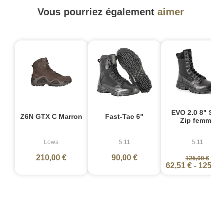
Vous pourriez également
aimer
-
EVO 2.0 8" Sid
Z6N GTX C Marron
Fast-Tac 6"
Zip femme
Lowa
5.11
5.11
210,00 €
90,00 €
125,00 €
62,51 €
-
125,0