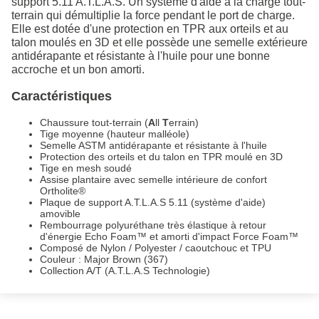
support 5.11 A.T.L.A.S. Un système d'aide à la charge tout-
terrain qui démultiplie la force pendant le port de charge.
Elle est dotée d'une protection en TPR aux orteils et au
talon moulés en 3D et elle possède une semelle extérieure
antidérapante et résistante à l'huile pour une bonne
accroche et un bon amorti.
Caractéristiques
Chaussure tout-terrain (
A
ll
T
errain)
Tige moyenne (hauteur malléole)
Semelle ASTM antidérapante et résistante à l'huile
Protection des orteils et du talon en TPR moulé en 3D
Tige en mesh soudé
Assise plantaire avec semelle intérieure de confort
Ortholite®
Plaque de support A.T.L.A.S 5.11 (système d'aide)
amovible
Rembourrage polyuréthane très élastique à retour
d'énergie Echo Foam™ et amorti d'impact Force Foam™
Composé de Nylon / Polyester / caoutchouc et TPU
Couleur : Major Brown (367)
Collection A/T (A.T.L.A.S Technologie)