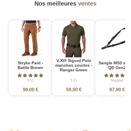
Nos meilleures
ventes
V.XI® Sigurd Polo
Stryke Pant -
Sangle MS3 sin
manches courtes -
Battle Brown
QD Gen2
Ranger Green
5.11
5.11
Magpul
99,00 €
59,00 €
87,90 €