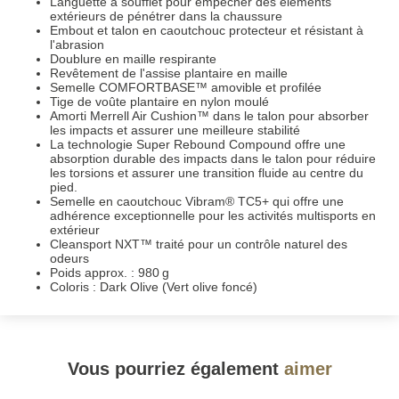
Languette à soufflet pour empêcher des éléments
extérieurs de pénétrer dans la chaussure
Embout et talon en caoutchouc protecteur et résistant à
l'abrasion
Doublure en maille respirante
Revêtement de l'assise plantaire en maille
Semelle COMFORTBASE™ amovible et profilée
Tige de voûte plantaire en nylon moulé
Amorti Merrell Air Cushion™ dans le talon pour absorber
les impacts et assurer une meilleure stabilité
La technologie Super Rebound Compound offre une
absorption durable des impacts dans le talon pour réduire
les torsions et assurer une transition fluide au centre du
pied.
Semelle en caoutchouc Vibram® TC5+ qui offre une
adhérence exceptionnelle pour les activités multisports en
extérieur
Cleansport NXT™ traité pour un contrôle naturel des
odeurs
Poids approx. : 980 g
Coloris : Dark Olive (Vert olive foncé)
Vous pourriez également
aimer