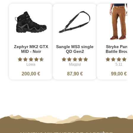
Zephyr MK2 GTX
Sangle MS3 single
Stryke Pant -
MID - Noir
QD Gen2
Battle Brown
Lowa
Magpul
5.11
200,00 €
87,90 €
99,00 €