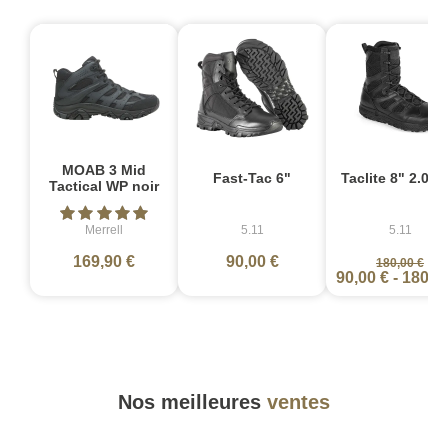
-
MOAB 3 Mid
Fast-Tac 6"
Taclite 8" 2.0 no
Tactical WP noir
Merrell
5.11
5.11
169,90 €
90,00 €
180,00 €
90,00 €
-
180,0
Nos meilleures
ventes