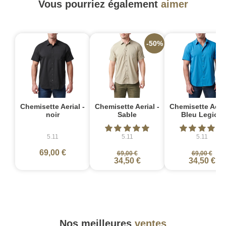
Vous pourriez également
aimer
-50%
-
Chemisette Aerial -
Chemisette Aerial -
Chemisette Aeria
noir
Sable
Bleu Legion
5.11
5.11
5.11
69,00 €
69,00 €
69,00 €
34,50 €
34,50 €
Nos meilleures
ventes