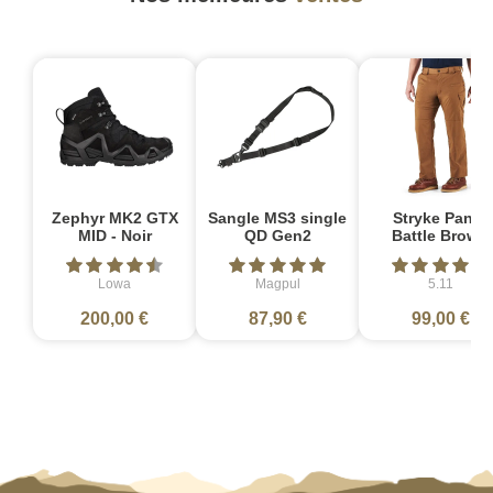
Zephyr MK2 GTX
Sangle MS3 single
Stryke Pant -
MID - Noir
QD Gen2
Battle Brown
Lowa
Magpul
5.11
200,00 €
87,90 €
99,00 €