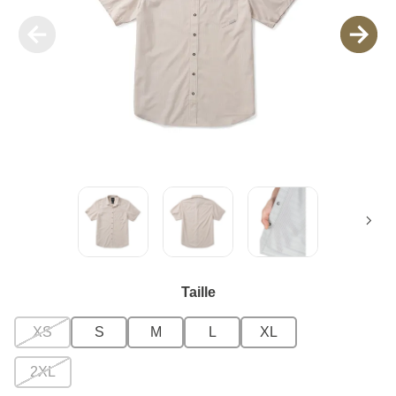
Taille
XS
S
M
L
XL
2XL