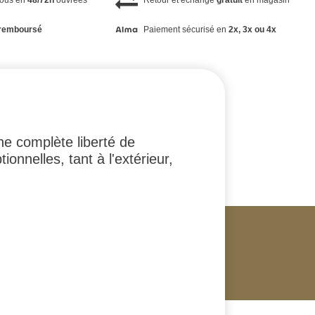
vous en
48/72h
ouvrées
Retour et échange
gratuit
en magasin
remboursé
Paiement sécurisé en
2x, 3x ou 4x
e complète liberté de
nnelles, tant à l'extérieur,