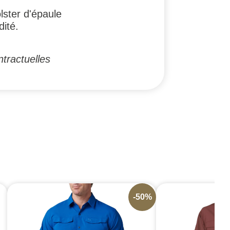
lster d'épaule
dité.
tractuelles
-50%