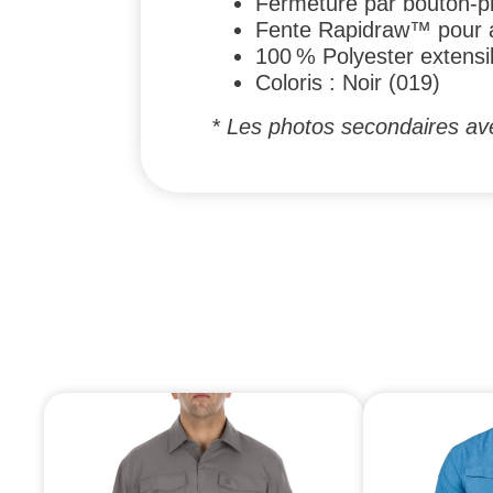
Fermeture par bouton-p
Fente Rapidraw™ pour ac
100 % Polyester extensib
Coloris : Noir (019)
* Les photos secondaires ave