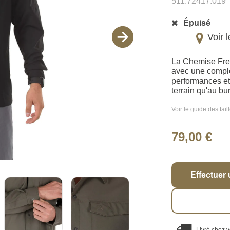
511.72417.019
Épuisé
Voir 
La Chemise Free
avec une complè
performances et 
terrain qu'au bu
Voir le guide des tail
79,00 €
Effectuer 