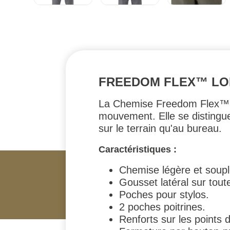
FREEDOM FLEX™ LON
La Chemise Freedom Flex™ a 
mouvement. Elle se distingue 
sur le terrain qu'au bureau.
Caractéristiques :
Chemise légère et soup
Gousset latéral sur tout
Poches pour stylos.
2 poches poitrines.
Renforts sur les points 