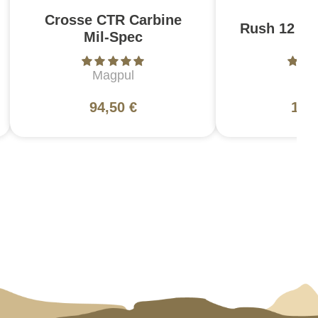
Crosse CTR Carbine
Rush 12 2.0
Mil-Spec
Magpul
5
94,50 €
130