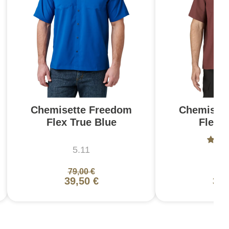
Chemisette Freedom
Chemiset
Flex True Blue
Flex 
5.11
5
79,00 €
79,
39,50 €
39,