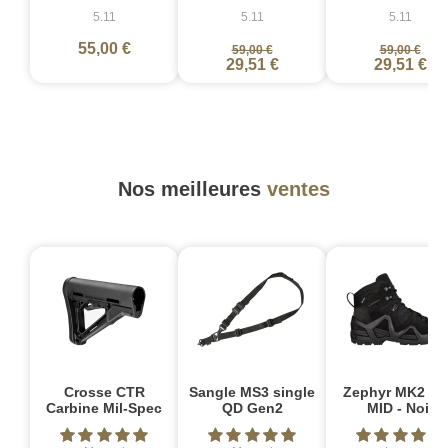
5.11
5.11
5.11
55,00 €
59,00 €
59,00 €
29,51 €
29,51 €
Nos meilleures
ventes
Crosse CTR
Sangle MS3 single
Zephyr MK2 G
Carbine Mil-Spec
QD Gen2
MID - Noir