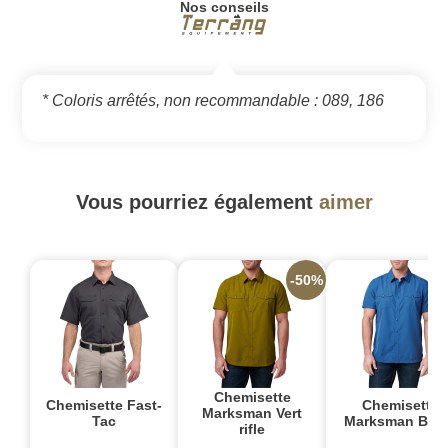
Nos conseils
* Coloris arrêtés, non recommandable : 089, 186
Vous pourriez également
aimer
-50%
-
Chemisette
Chemisette Fast-
Chemisette
Marksman Vert
Tac
Marksman Ble
rifle