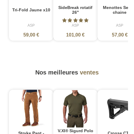
SideBreak rotatif
Menottes Sent
Tri-Fold Jaune x10
26"
chaine
ASP
ASP
ASP
59,00 €
101,00 €
57,00 €
Nos meilleures
ventes
V.XI® Sigurd Polo
Stryke Pant -
Crosse CTR