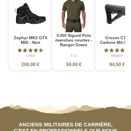
V.XI® Sigurd Polo
Zephyr MK2 GTX
Crosse CTR
manches courtes -
MID - Noir
Carbine Mil-Sp
Ranger Green
Lowa
5.11
Magpul
200,00 €
59,00 €
94,50 €
ANCIENS MILITAIRES DE CARRIÈRE,
C'EST EN PROFESSIONNELS QUE NOUS