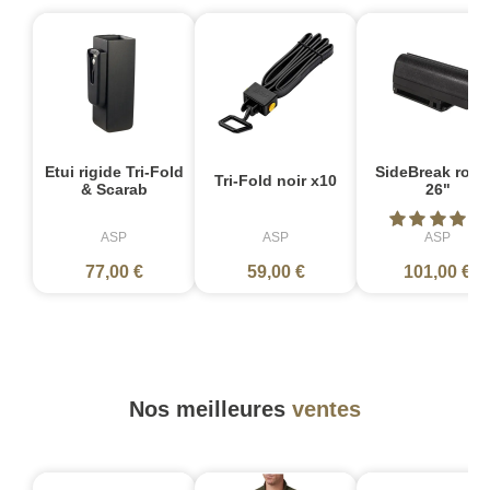
Etui rigide Tri-Fold
SideBreak rotat
Tri-Fold noir x10
& Scarab
26"
ASP
ASP
ASP
77,00 €
59,00 €
101,00 €
Nos meilleures
ventes