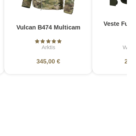
Veste Full 
Vulcan B474 Multicam
Gr
Arktis
Wool
345,00 €
252