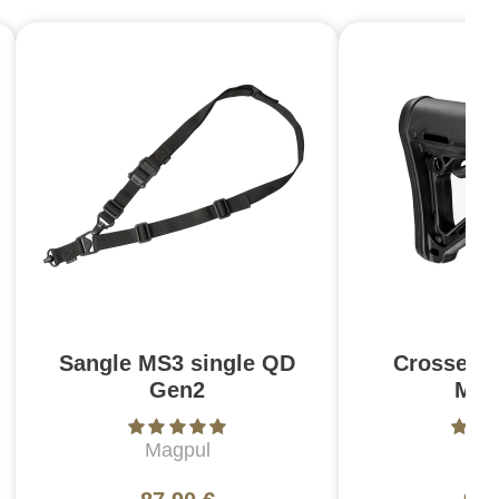
Sangle MS3 single QD
Crosse C
Gen2
Mil
Magpul
Ma