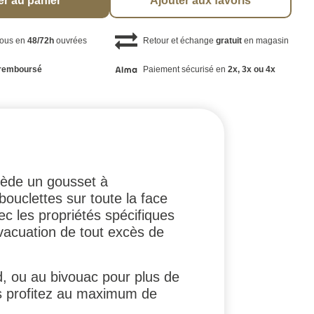
er au panier
Ajouter aux favoris
vous en
48/72h
ouvrées
Retour et échange
gratuit
en magasin
remboursé
Paiement sécurisé en
2x, 3x ou 4x
sède un gousset à
bouclettes sur toute la face
vec les propriétés spécifiques
'évacuation de tout excès de
oid, ou au bivouac pour plus de
us profitez au maximum de