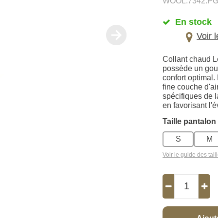
WOOL.7342.P
En stock
Voir 
Collant chaud L
possède un gous
confort optimal.
fine couche d'ai
spécifiques de l
en favorisant l'
Taille pantalon
S
M
Voir le guide des tail