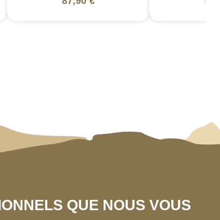
87,90 €
94,
SIONNELS QUE NOUS VOUS