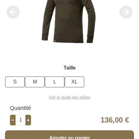
Taille
S
M
L
XL
Voir le guide des tailles
Quantité
136,00 €
Ajouter au panier