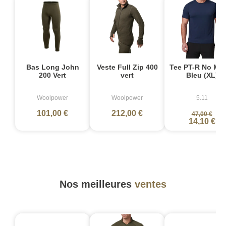
-
Bas Long John
Veste Full Zip 400
Tee PT-R No Me
200 Vert
vert
Bleu (XL)
Woolpower
Woolpower
5.11
101,00 €
212,00 €
47,00 €
14,10 €
Nos meilleures
ventes