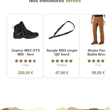
Nos meilleures
ventes
Zephyr MK2 GTX
Sangle MS3 single
Stryke Pant -
MID - Noir
QD Gen2
Battle Brown
Lowa
Magpul
5.11
200,00 €
87,90 €
99,00 €