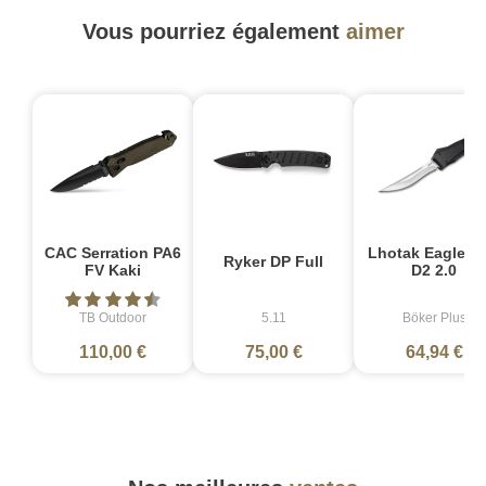
Vous pourriez également
aimer
CAC Serration PA6
Lhotak Eagle O
Ryker DP Full
FV Kaki
D2 2.0
TB Outdoor
5.11
Böker Plus
110,00 €
75,00 €
64,94 €