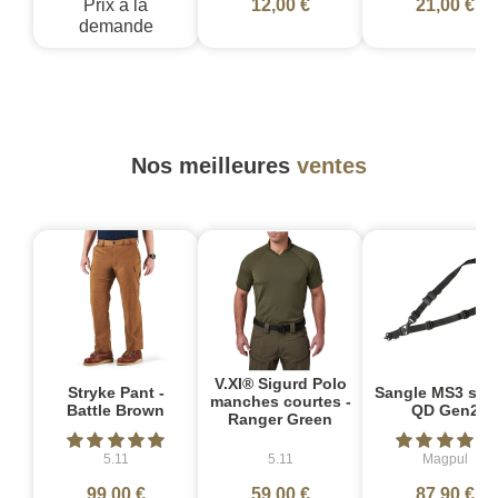
Prix à la
12,00 €
21,00 €
demande
Nos meilleures
ventes
V.XI® Sigurd Polo
Stryke Pant -
Sangle MS3 sin
manches courtes -
Battle Brown
QD Gen2
Ranger Green
5.11
5.11
Magpul
99,00 €
59,00 €
87,90 €