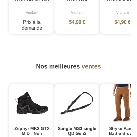
Vigilant
Vigilant
Vigilant
Prix à la
54,90 €
54,90 €
demande
Nos meilleures
ventes
Zephyr MK2 GTX
Sangle MS3 single
Stryke Pant -
MID - Noir
QD Gen2
Battle Brown