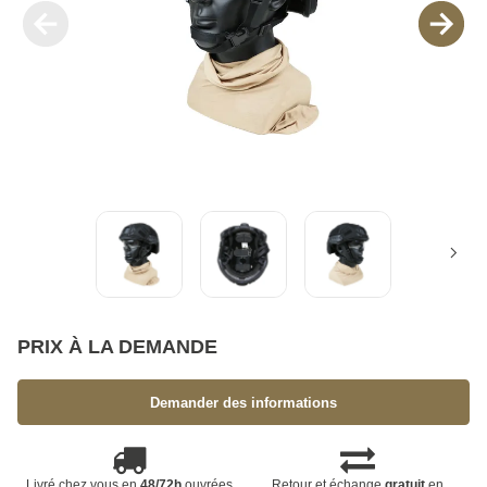
PRIX À LA DEMANDE
Demander des informations
Livré chez vous en
48/72h
ouvrées
Retour et échange
gratuit
en