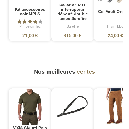
DS-SR07-D-IT
Kit accessoires
interrupteur
CellVault Origin
noir MPLS
déporté double
lampe Surefire
Princeton Tec
Surefire
Thyrm LLC
21,00 €
315,00 €
24,00 €
Nos meilleures
ventes
V.XI® Sigurd Polo