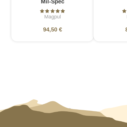
Mil-Spec
Magpul
94,50 €