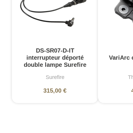
DS-SR07-D-IT
interrupteur déporté
VariArc
double lampe Surefire
Surefire
T
315,00 €