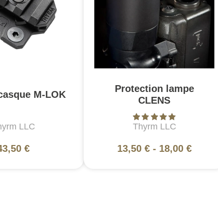
Protection lampe
 casque M-LOK
CLENS
hyrm LLC
Thyrm LLC
43,50 €
13,50 €
-
18,00 €