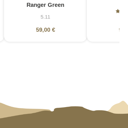
Br
Ranger Green
5.11
5
59,00 €
99,