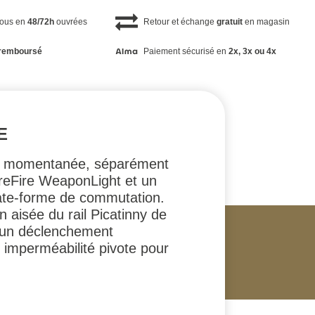
vous en
48/72h
ouvrées
Retour et échange
gratuit
en magasin
remboursé
Paiement sécurisé en
2x, 3x ou 4x
E
nce momentanée, séparément
ureFire WeaponLight et un
ate-forme de commutation.
 aisée du rail Picatinny de
er un déclenchement
e imperméabilité pivote pour