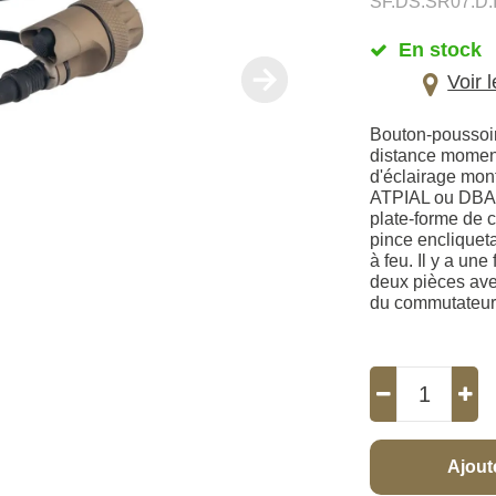
SF.DS.SR07.D.
En stock
Voir 
Bouton-poussoir 
distance momen
d'éclairage mon
ATPIAL ou DBAL
plate-forme de 
pince encliqueta
à feu. Il y a un
deux pièces avec
du commutateur 
Ajout