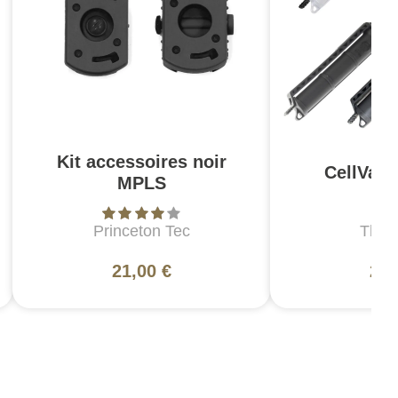
Kit accessoires noir
CellVaul
MPLS
Princeton Tec
Thyr
21,00 €
24,