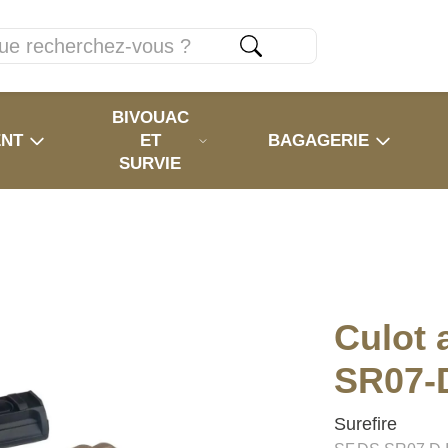
BIVOUAC
ENT
ET
BAGAGERIE
SURVIE
Culot 
SR07-D
Surefire