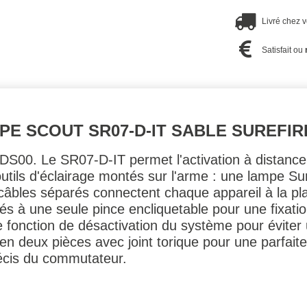
Livré chez 
Satisfait ou
PE SCOUT SR07-D-IT SABLE SUREFIR
ff DS00. Le SR07-D-IT permet l'activation à dista
utils d'éclairage montés sur l'arme : une lampe S
âbles séparés connectent chaque appareil à la pl
s à une seule pince encliquetable pour une fixation
une fonction de désactivation du système pour évit
é en deux pièces avec joint torique pour une parfait
récis du commutateur.