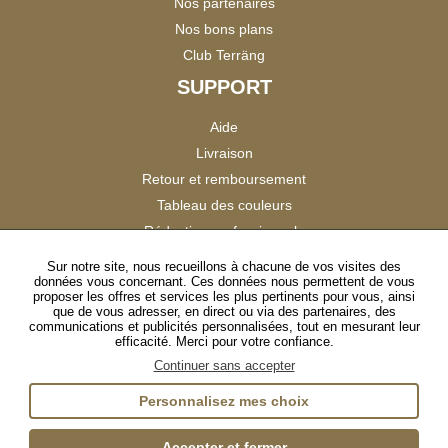
Nos partenaires
Nos bons plans
Club Terräng
SUPPORT
Aide
Livraison
Retour et remboursement
Tableau des couleurs
Réduction professionnels
Catalogues
Sur notre site, nous recueillons à chacune de vos visites des
données vous concernant. Ces données nous permettent de vous
Satisfaction Clients
proposer les offres et services les plus pertinents pour vous, ainsi
que de vous adresser, en direct ou via des partenaires, des
communications et publicités personnalisées, tout en mesurant leur
SUIVEZ-NOUS
efficacité. Merci pour votre confiance.
Continuer sans accepter
Personnalisez mes choix
Instagram
TikTok
Facebook
YouTube
LinkedIn
Accepter et fermer