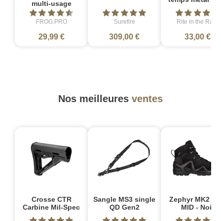
multi-usage
FROG.PRO
Surefire
Rite in the Rain
29,99 €
309,00 €
33,00 €
Nos meilleures
ventes
Crosse CTR
Sangle MS3 single
Zephyr MK2 G
Carbine Mil-Spec
QD Gen2
MID - Noir