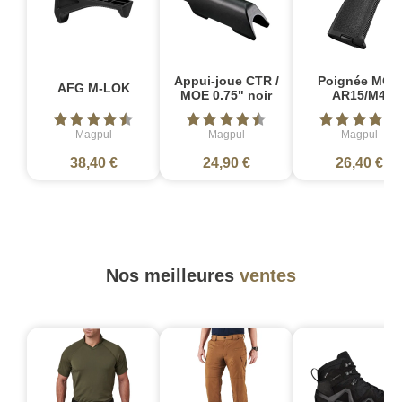
Appui-joue CTR /
Poignée MOE
AFG M-LOK
MOE 0.75" noir
AR15/M4
Magpul
Magpul
Magpul
38,40 €
24,90 €
26,40 €
Nos meilleures
ventes