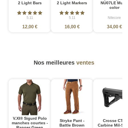
2 Light Bars
2 Light Markers
NU07LE Multi
color
5.11
5.11
Nitecore
12,00 €
16,00 €
34,00 €
Nos meilleures
ventes
V.XI® Sigurd Polo
Stryke Pant -
Crosse CTR
manches courtes -
Battle Brown
Carbine Mil-Sp
Ranger Green