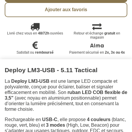
Ajouter aux favoris
Livré chez vous en
48/72h
ouvrées
Retour et échange
gratuit
en
magasin
Satisfait ou
remboursé
Paiement sécurisé en
2x, 3x ou 4x
Deploy LM3-USB - 5.11 Tactical
La
Deploy LM3-USB
est une lampe LED compacte et
polyvalente, conçue pour éclairer, baliser et signaler
efficacement en mobilité. Son
ruban LED COB flexible de
3,5"
(avec noyau en aluminium positionnable) permet
d’orienter la lumière précisément, tout en conservant la
forme choisie.
Rechargeable en
USB-C
, elle propose
4 couleurs
(blanc,
rouge, vert, bleu) et
3 modes
(High, Low, Beacon) pour
s’adapter aux usages tactiques, outdoor, EDC et secours.