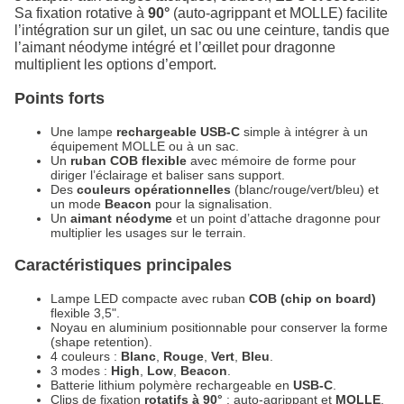
Sa fixation rotative à
90°
(auto-agrippant et MOLLE) facilite
l’intégration sur un gilet, un sac ou une ceinture, tandis que
l’aimant néodyme intégré et l’œillet pour dragonne
multiplient les options d’emport.
Points forts
Une lampe
rechargeable USB-C
simple à intégrer à un
équipement MOLLE ou à un sac.
Un
ruban COB flexible
avec mémoire de forme pour
diriger l’éclairage et baliser sans support.
Des
couleurs opérationnelles
(blanc/rouge/vert/bleu) et
un mode
Beacon
pour la signalisation.
Un
aimant néodyme
et un point d’attache dragonne pour
multiplier les usages sur le terrain.
Caractéristiques principales
Lampe LED compacte avec ruban
COB (chip on board)
flexible 3,5".
Noyau en aluminium positionnable pour conserver la forme
(shape retention).
4 couleurs :
Blanc
,
Rouge
,
Vert
,
Bleu
.
3 modes :
High
,
Low
,
Beacon
.
Batterie lithium polymère rechargeable en
USB-C
.
Clips de fixation
rotatifs à 90°
: auto-agrippant et
MOLLE
.