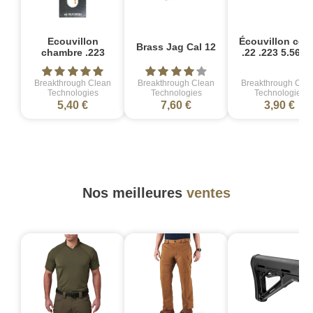
Ecouvillon
Écouvillon cot
Brass Jag Cal 12
chambre .223
.22 .223 5.56m
Breakthrough Clean
Breakthrough Clean
Breakthrough Cle
Technologies
Technologies
Technologies
5,40 €
7,60 €
3,90 €
Nos meilleures
ventes