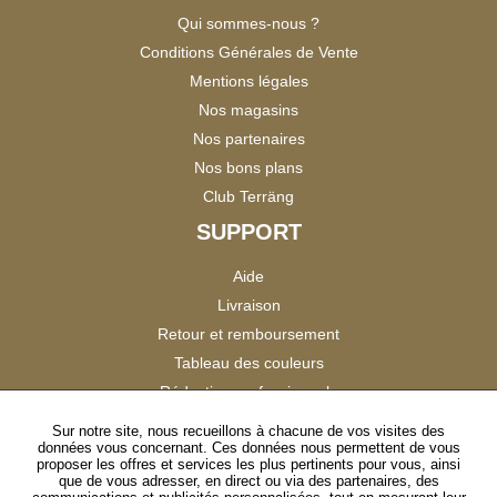
Qui sommes-nous ?
Conditions Générales de Vente
Mentions légales
Nos magasins
Nos partenaires
Nos bons plans
Club Terräng
SUPPORT
Aide
Livraison
Retour et remboursement
Tableau des couleurs
Réduction professionnels
Catalogues
Sur notre site, nous recueillons à chacune de vos visites des
données vous concernant. Ces données nous permettent de vous
Satisfaction Clients
proposer les offres et services les plus pertinents pour vous, ainsi
que de vous adresser, en direct ou via des partenaires, des