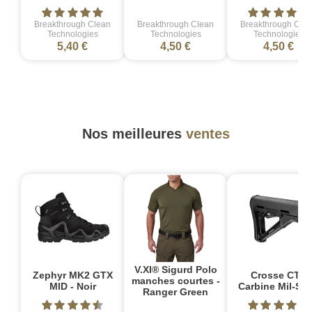
Breakthrough Clean
Breakthrough Clean
Breakthrough Cle
Technologies
Technologies
Technologies
5,40 €
4,50 €
4,50 €
Nos meilleures
ventes
V.XI® Sigurd Polo
Zephyr MK2 GTX
Crosse CTR
manches courtes -
MID - Noir
Carbine Mil-Sp
Ranger Green