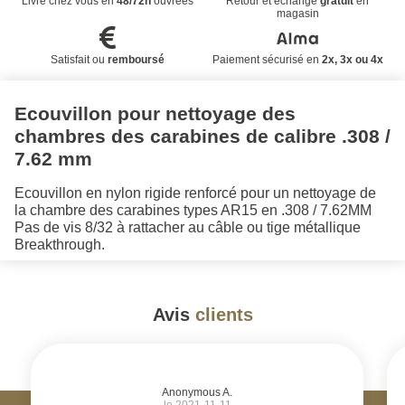
Livré chez vous en
48/72h
ouvrées
Retour et échange
gratuit
en
magasin
Satisfait ou
remboursé
Paiement sécurisé en
2x, 3x ou 4x
Ecouvillon pour nettoyage des
chambres des carabines de calibre .308 /
7.62 mm
Ecouvillon en nylon rigide renforcé pour un nettoyage de
la chambre des carabines types AR15 en .308 / 7.62MM
Pas de vis 8/32 à rattacher au câble ou tige métallique
Breakthrough.
Avis
clients
#
Anonymous A.