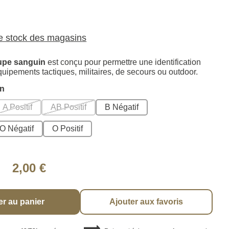
le stock des magasins
upe sanguin
est conçu pour permettre une identification
quipements tactiques, militaires, de secours ou outdoor.
in
A Positif
AB Positif
B Négatif
O Négatif
O Positif
2,00 €
er au panier
Ajouter aux favoris