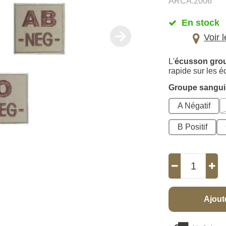
ARCA.2006
En stock
Voir 
L'
écusson gro
rapide sur les é
Groupe sangu
A Négatif
B Positif
Ajout