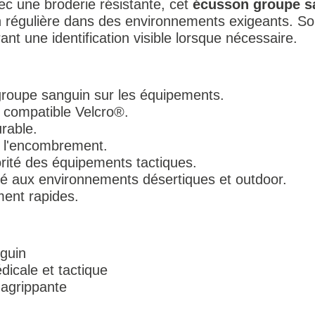
ec une broderie résistante, cet
écusson groupe s
on régulière dans des environnements exigeants. S
t une identification visible lorsque nécessaire.
 groupe sanguin sur les équipements.
e compatible Velcro®.
urable.
t l'encombrement.
rité des équipements tactiques.
pté aux environnements désertiques et outdoor.
ment rapides.
guin
dicale et tactique
-agrippante