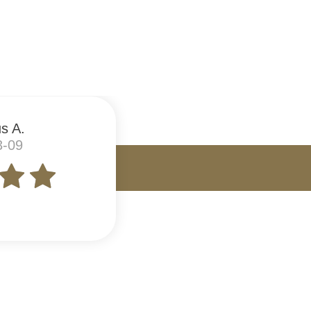
s A.
3-09
t