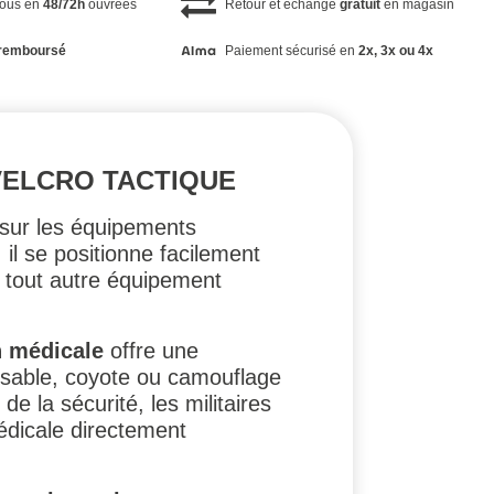
vous en
48/72h
ouvrées
Retour et échange
gratuit
en magasin
remboursé
Paiement sécurisé en
2x, 3x ou 4x
VELCRO TACTIQUE
 sur les équipements
 il se positionne facilement
u tout autre équipement
n médicale
offre une
r sable, coyote ou camouflage
de la sécurité, les militaires
édicale directement