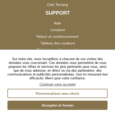
Club Terräng
SUPPORT
Aide
Livraison
Retour et remboursement
Tableau des couleurs
Réduction professionnels
Catalogues
Sur notre site, nous recueillons à chacune de vos visites des
données vous concernant. Ces données nous permettent de vous
Satisfaction Clients
proposer les offres et services les plus pertinents pour vous, ainsi
que de vous adresser, en direct ou via des partenaires, des
communications et publicités personnalisées, tout en mesurant leur
SUIVEZ-NOUS
efficacité. Merci pour votre confiance.
Continuer sans accepter
Personnalisez mes choix
Instagram
TikTok
Facebook
YouTube
LinkedIn
Accepter et fermer
Gestion des cookies
Plan du site