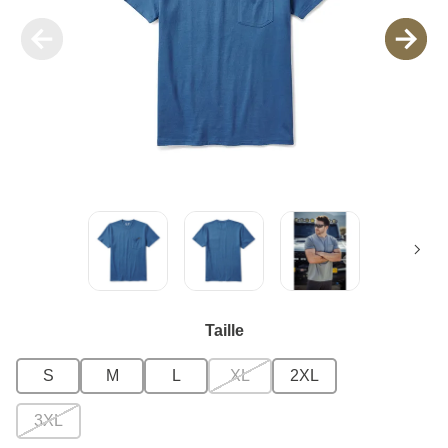
Taille
S
M
L
XL
2XL
3XL