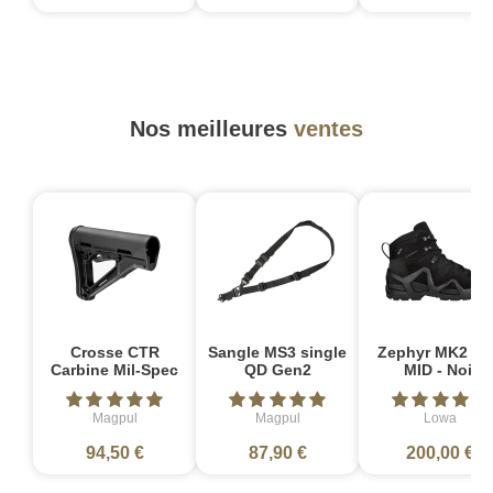
Nos meilleures
ventes
Crosse CTR
Sangle MS3 single
Zephyr MK2 G
Carbine Mil-Spec
QD Gen2
MID - Noir
Magpul
Magpul
Lowa
94,50 €
87,90 €
200,00 €