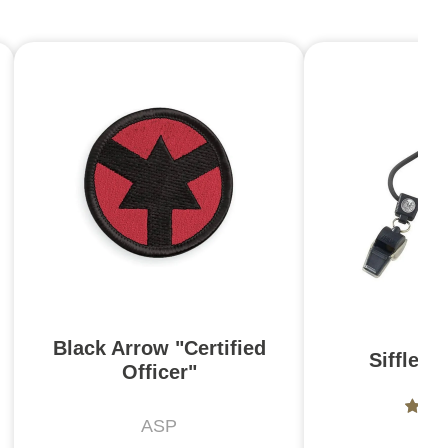
Black Arrow "Certified
Sifflet 
Officer"
ASP
A