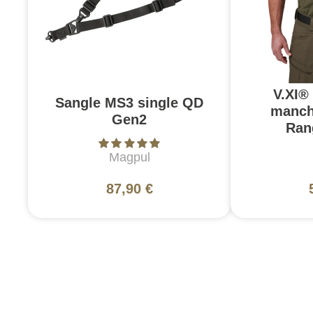
V.XI®
Sangle MS3 single QD
manch
Gen2
Ran
Magpul
87,90 €