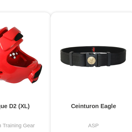
ue D2 (XL)
Ceinturon Eagle
Training Gear
ASP