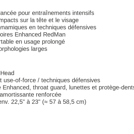
ancée pour entraînements intensifs
mpacts sur la tête et le visage
ynamiques en techniques défensives
soires Enhanced RedMan
ortable en usage prolongé
orphologies larges
 Head
nt use-of-force / techniques défensives
e Enhanced, throat guard, lunettes et protège-dent
 amortissante renforcée
env. 22,5" à 23" (≈ 57 à 58,5 cm)