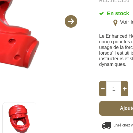
RED.HEC150
En stock
Voir 
Le Enhanced He
conçu pour les 
usage de la forc
lorsqu’il est ut
instructeurs et 
dynamiques.
Ajout
Livré chez 