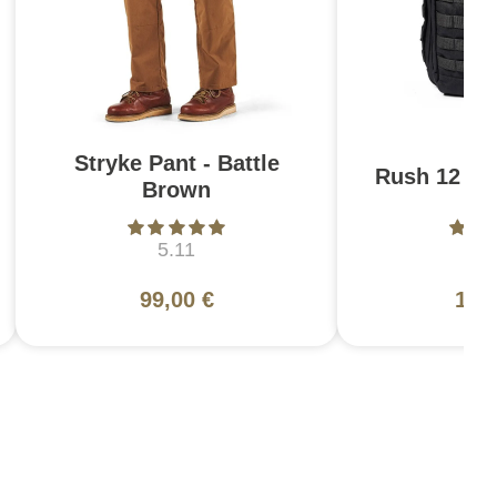
Stryke Pant - Battle
Rush 12 2.0
Brown
5.11
5
99,00 €
130