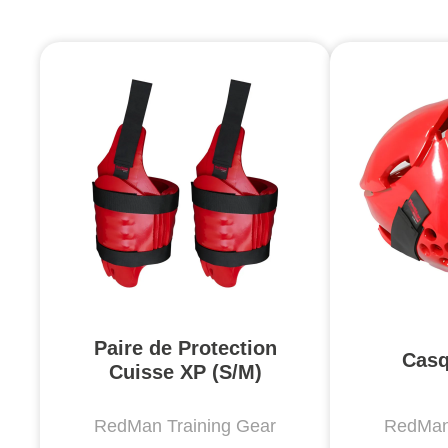
Paire de Protection
Casq
Cuisse XP (S/M)
RedMan Training Gear
RedMan 