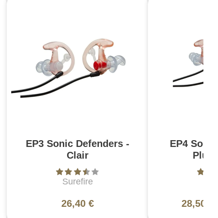
EP3 Sonic Defenders -
EP4 Sonic
Clair
Plus 
Surefire
Sur
26,40 €
28,50 €