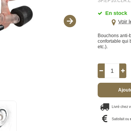
SF.EP10.CLR.L
En stock
Voir 
Bouchons anti-b
confortable qui 
etc.).
Ajout
Livré chez 
Satisfait ou