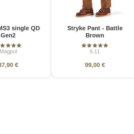
MS3 single QD
Stryke Pant - Battle
Gen2
Brown
Magpul
5.11
87,90 €
99,00 €