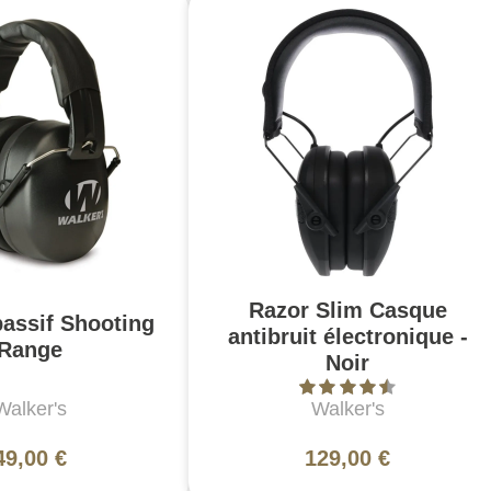
Razor Slim Casque
assif Shooting
antibruit électronique -
Range
Noir
Walker's
Walker's
49,00 €
129,00 €