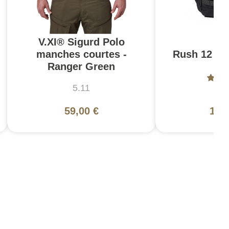
V.XI® Sigurd Polo
manches courtes -
Rush 12 2.0
Ranger Green
5.11
5
59,00 €
130