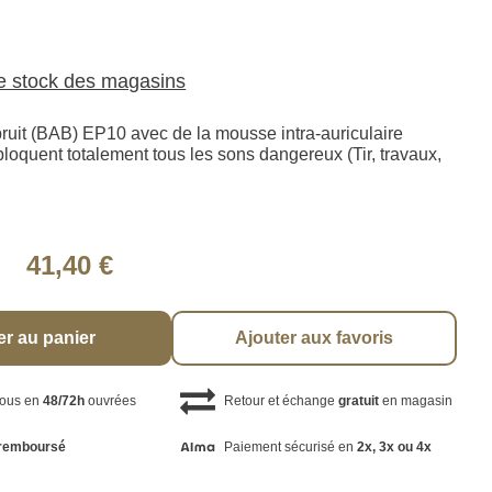
le stock des magasins
ruit (BAB) EP10 avec de la mousse intra-auriculaire
bloquent totalement tous les sons dangereux (Tir, travaux,
41,40 €
er au panier
Ajouter aux favoris
vous en
48/72h
ouvrées
Retour et échange
gratuit
en magasin
remboursé
Paiement sécurisé en
2x, 3x ou 4x