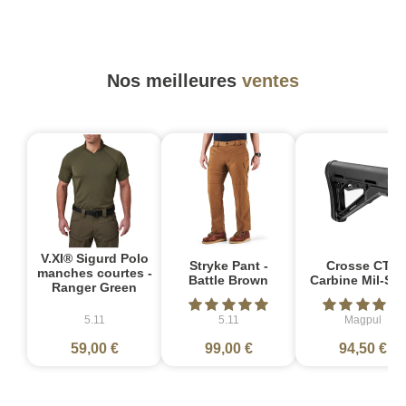
Nos meilleures
ventes
V.XI® Sigurd Polo
Stryke Pant -
Crosse CTR
manches courtes -
Battle Brown
Carbine Mil-Sp
Ranger Green
5.11
5.11
Magpul
59,00 €
99,00 €
94,50 €