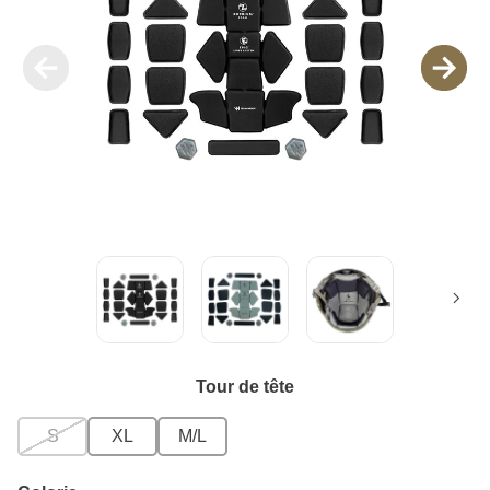
Tour de tête
S
XL
M/L