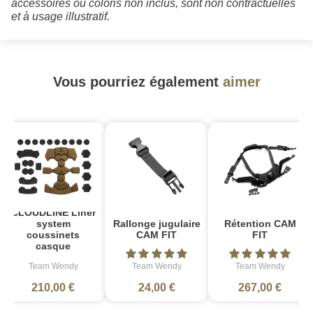
accessoires ou coloris non inclus, sont non contractuelles
et à usage illustratif.
Vous pourriez également
aimer
CLOUDLINE Liner
Rallonge jugulaire
Rétention CAM
system
CAM FIT
FIT
coussinets
casque
Team Wendy
Team Wendy
Team Wendy
210,00 €
24,00 €
267,00 €