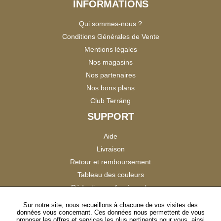
INFORMATIONS
Qui sommes-nous ?
Conditions Générales de Vente
Mentions légales
Nos magasins
Nos partenaires
Nos bons plans
Club Terräng
SUPPORT
Aide
Livraison
Retour et remboursement
Tableau des couleurs
Réduction professionnels
Catalogues
Sur notre site, nous recueillons à chacune de vos visites des
données vous concernant. Ces données nous permettent de vous
Satisfaction Clients
proposer les offres et services les plus pertinents pour vous, ainsi