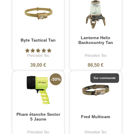
Lanterne Helix
Byte Tactical Tan
Backcountry Tan
Princeton Tec
Princeton Tec
39,00 €
86,50 €
Sur commande
-50%
Phare étanche Sector
Fred Multicam
5 Jaune
Princeton Tec
Princeton Tec