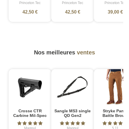
Princeton Tec
Princeton Tec
Princeton Tec
42,50 €
42,50 €
39,00 €
Nos meilleures
ventes
Crosse CTR
Sangle MS3 single
Stryke Pant -
Carbine Mil-Spec
QD Gen2
Battle Brown
Magpul
Magpul
5.11