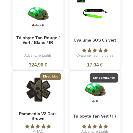
Trilobyte Tan Rouge /
Cyalume SOS 8h vert
Vert / Blanc / IR
Adventure Lights
Cyalume Technologies
324,90 €
17,04 €
Dispo Mag
Sur commande
Paramedic V2 Dark
Trilobyte Tan Vert / IR
Brown
M-TAC
Adventure Lights