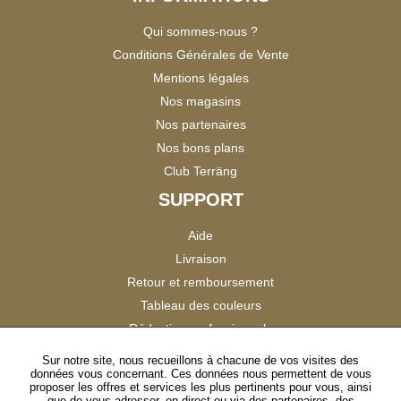
Qui sommes-nous ?
Conditions Générales de Vente
Mentions légales
Nos magasins
Nos partenaires
Nos bons plans
Club Terräng
SUPPORT
Aide
Livraison
Retour et remboursement
Tableau des couleurs
Réduction professionnels
Catalogues
Sur notre site, nous recueillons à chacune de vos visites des
données vous concernant. Ces données nous permettent de vous
Satisfaction Clients
proposer les offres et services les plus pertinents pour vous, ainsi
que de vous adresser, en direct ou via des partenaires, des