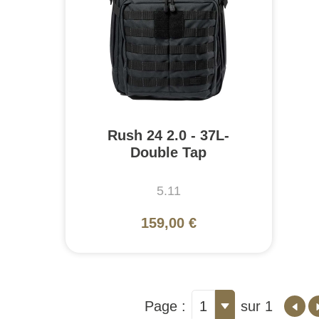
Rush 24 2.0 - 37L-
Double Tap
5.11
159,00 €
Page :
1
sur 1