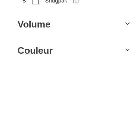
Snugpak
S
(
1
)
Volume
Couleur