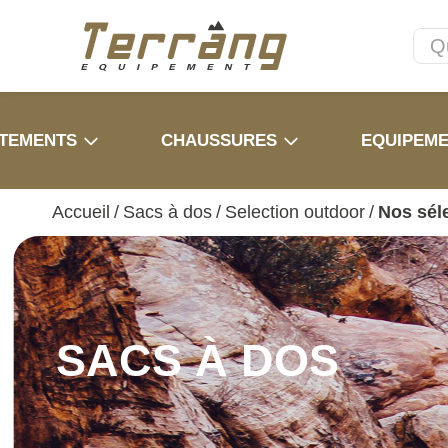
TEMENTS
CHAUSSURES
EQUIPEM
Accueil
/
Sacs à dos
/
Selection outdoor
/
Nos sél
SACS À DOS