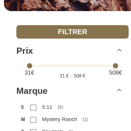
FILTRER
Prix
31€
508€
31
€ -
508
€
Marque
5.11
5
(
6
)
Mystery Ranch
M
(
1
)