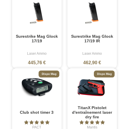
Surestrike Mag Glock
Surestrike Mag Glock
17/19
17/19 IR
Laser Ammo
Laser Ammo
445,76 €
462,90 €
Dispo Mag
Dispo Mag
TitanX Pistolet
Club shot timer 3
d'entraînement laser
dry fire
PACT
Mantis