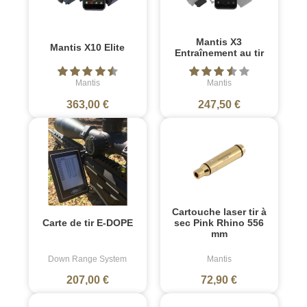
Mantis X3
Mantis X10 Elite
Entraînement au tir
Mantis
Mantis
363,00 €
247,50 €
Cartouche laser tir à
Carte de tir E-DOPE
sec Pink Rhino 556
mm
Down Range System
Mantis
207,00 €
72,90 €