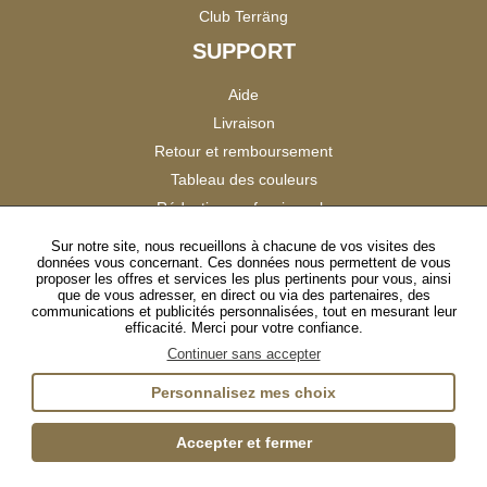
Club Terräng
SUPPORT
Aide
Livraison
Retour et remboursement
Tableau des couleurs
Réduction professionnels
Catalogues
Sur notre site, nous recueillons à chacune de vos visites des
données vous concernant. Ces données nous permettent de vous
Satisfaction Clients
proposer les offres et services les plus pertinents pour vous, ainsi
que de vous adresser, en direct ou via des partenaires, des
communications et publicités personnalisées, tout en mesurant leur
SUIVEZ-NOUS
efficacité. Merci pour votre confiance.
Continuer sans accepter
Personnalisez mes choix
Instagram
TikTok
Facebook
YouTube
LinkedIn
Accepter et fermer
Gestion des cookies
Plan du site