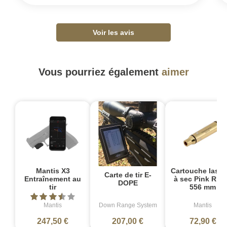
Voir les avis
Vous pourriez également
aimer
Mantis X3
Cartouche laser 
Carte de tir E-
Entraînement au
à sec Pink Rhi
DOPE
tir
556 mm
Mantis
Down Range System
Mantis
247,50 €
207,00 €
72,90 €