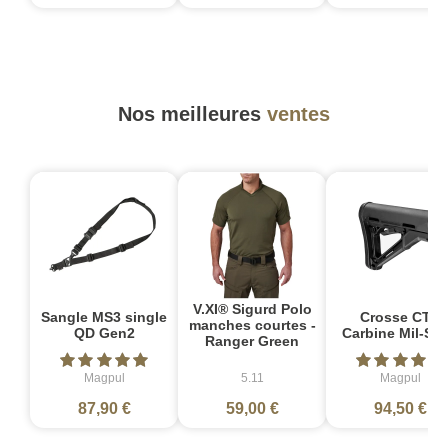
Nos meilleures
ventes
V.XI® Sigurd Polo
Sangle MS3 single
Crosse CTR
manches courtes -
QD Gen2
Carbine Mil-Sp
Ranger Green
Magpul
5.11
Magpul
87,90 €
59,00 €
94,50 €