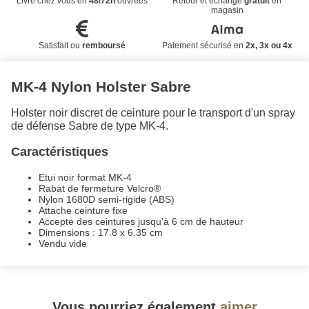
Livré chez vous en
48/72h
ouvrées
Retour et échange
gratuit
en
magasin
Satisfait ou
remboursé
Paiement sécurisé en
2x, 3x ou 4x
MK-4 Nylon Holster Sabre
Holster noir discret de ceinture pour le transport d'un spray
de défense Sabre de type MK-4.
Caractéristiques
Etui noir format MK-4
Rabat de fermeture Velcro®
Nylon 1680D semi-rigide (ABS)
Attache ceinture fixe
Accepte des ceintures jusqu'à 6 cm de hauteur
Dimensions : 17.8 x 6.35 cm
Vendu vide
Vous pourriez également
aimer