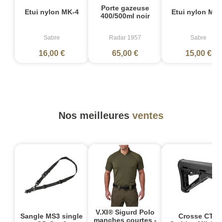
Porte gazeuse
Etui nylon MK-4
Etui nylon MK-
400/500ml noir
Sabre
Radar 1957
Sabre
16,00 €
65,00 €
15,00 €
Nos meilleures
ventes
V.XI® Sigurd Polo
Sangle MS3 single
Crosse CTR
manches courtes -