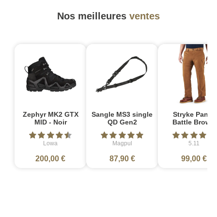
Nos meilleures
ventes
Zephyr MK2 GTX
Sangle MS3 single
Stryke Pant -
MID - Noir
QD Gen2
Battle Brown
Lowa
Magpul
5.11
200,00 €
87,90 €
99,00 €