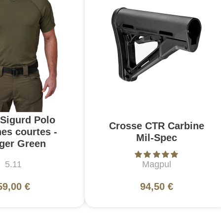
 Sigurd Polo
Crosse CTR Carbine
es courtes -
Mil-Spec
ger Green
5.11
Magpul
59,00 €
94,50 €