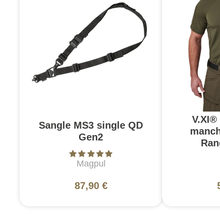
V.XI®
Sangle MS3 single QD
manch
Gen2
Ran
Magpul
87,90 €