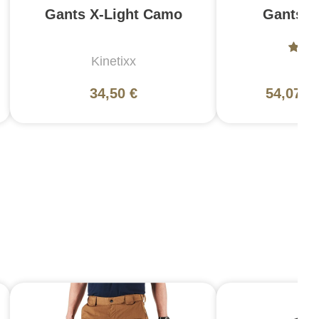
Gants X-Light Camo
Gants X
Kinetixx
Kin
34,50 €
54,07 €