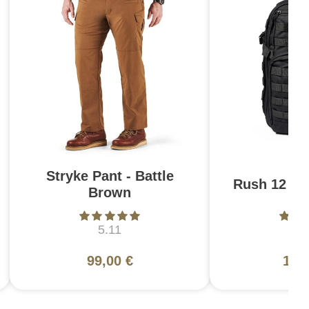
Stryke Pant - Battle
Rush 12 2.0
Brown
5.11
5
99,00 €
130