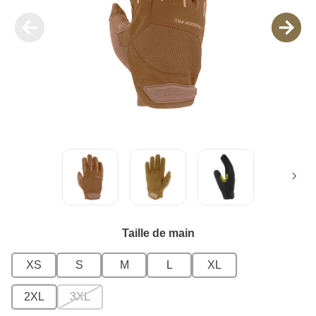
Taille de main
XS
S
M
L
XL
2XL
3XL