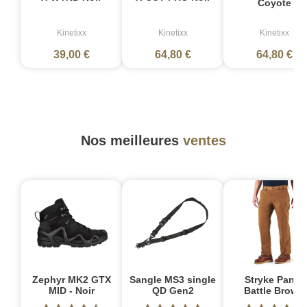
Coyote
Kinetixx
Kinetixx
Kinetixx
39,00 €
64,80 €
64,80 €
Nos meilleures
ventes
Zephyr MK2 GTX
Sangle MS3 single
Stryke Pant -
MID - Noir
QD Gen2
Battle Brown