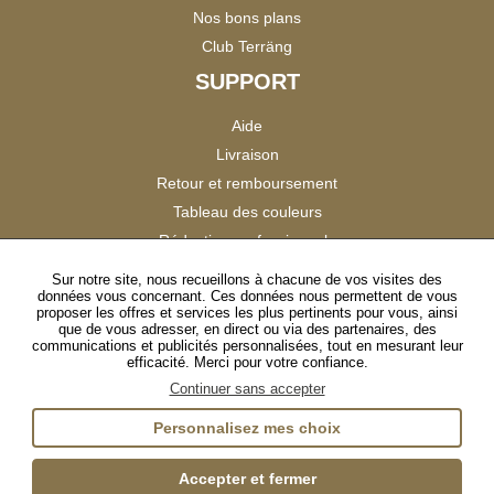
Nos bons plans
Club Terräng
SUPPORT
Aide
Livraison
Retour et remboursement
Tableau des couleurs
Réduction professionnels
Catalogues
Sur notre site, nous recueillons à chacune de vos visites des
données vous concernant. Ces données nous permettent de vous
Satisfaction Clients
proposer les offres et services les plus pertinents pour vous, ainsi
que de vous adresser, en direct ou via des partenaires, des
communications et publicités personnalisées, tout en mesurant leur
SUIVEZ-NOUS
efficacité. Merci pour votre confiance.
Continuer sans accepter
Personnalisez mes choix
Instagram
TikTok
Facebook
YouTube
LinkedIn
Accepter et fermer
Gestion des cookies