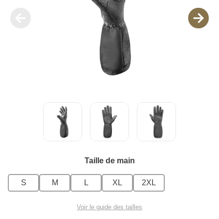
Taille de main
S
M
L
XL
2XL
Voir le guide des tailles