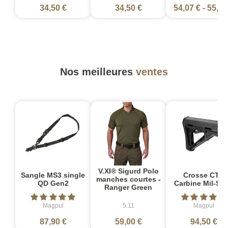
34,50 €
34,50 €
54,07 €
-
55,50
Nos meilleures
ventes
V.XI® Sigurd Polo
Sangle MS3 single
Crosse CTR
manches courtes -
QD Gen2
Carbine Mil-Sp
Ranger Green
Magpul
5.11
Magpul
87,90 €
59,00 €
94,50 €