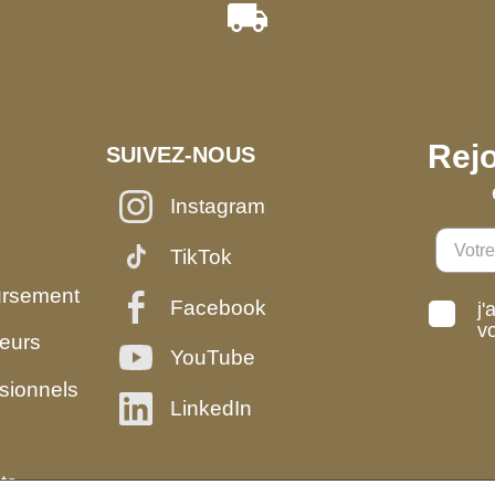
Rejo
SUIVEZ-NOUS
Instagram
TikTok
ursement
Facebook
j'
v
eurs
YouTube
sionnels
LinkedIn
ts