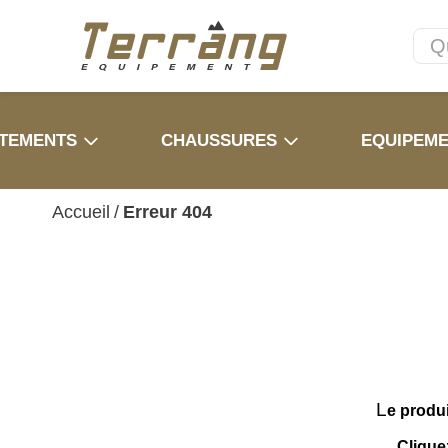
TEMENTS
CHAUSSURES
EQUIPEM
Accueil
/
Erreur 404
L
e produ
Clique