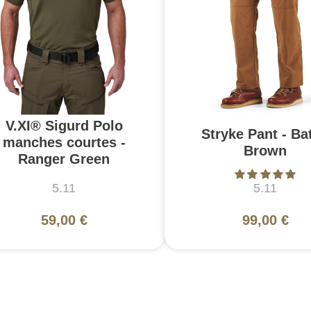
V.XI® Sigurd Polo
Stryke Pant - Bat
manches courtes -
Brown
Ranger Green
5.11
5.11
59,00 €
99,00 €