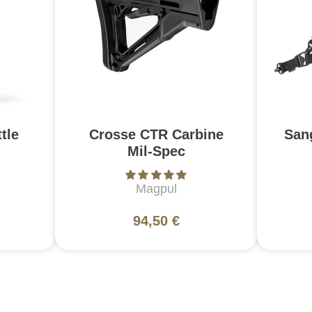
tle
Crosse CTR Carbine
San
Mil-Spec
Magpul
94,50 €