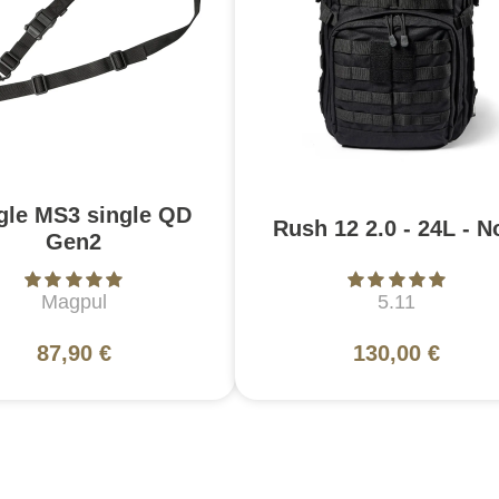
gle MS3 single QD
Rush 12 2.0 - 24L - N
Gen2
Magpul
5.11
87,90 €
130,00 €