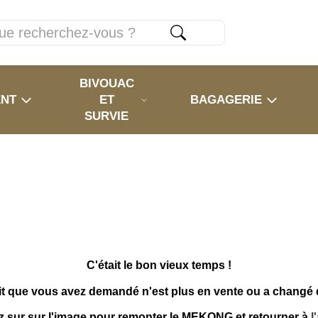
BIVOUAC
ENT
ET
BAGAGERIE
SURVIE
C'était le bon vieux temps !
it que vous avez demandé n'est plus en vente ou a changé
z sur sur l'image pour remonter le MEKONG et retourner à
l