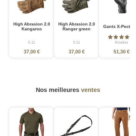
High Abrasion 2.0
High Abrasion 2.0
Gants X-Pect No
Kangaroo
Ranger green
5.11
5.11
Kinetixx
37,00 €
37,00 €
51,30 €
Nos meilleures
ventes