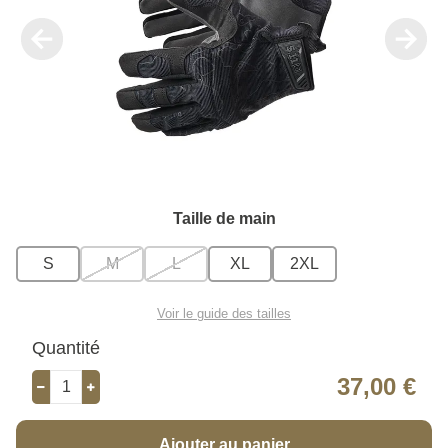
Taille de main
S
M
L
XL
2XL
Voir le guide des tailles
Quantité
37,00 €
Ajouter au panier