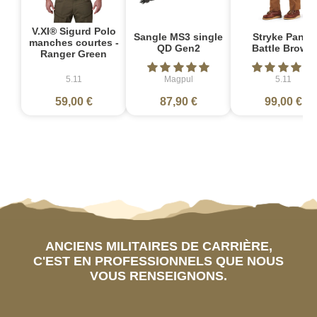
V.XI® Sigurd Polo
Sangle MS3 single
Stryke Pant -
manches courtes -
QD Gen2
Battle Brown
Ranger Green
5.11
Magpul
5.11
59,00 €
87,90 €
99,00 €
ANCIENS MILITAIRES DE CARRIÈRE,
C'EST EN PROFESSIONNELS QUE NOUS
VOUS RENSEIGNONS.