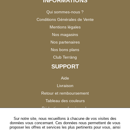
INFORMATIONS
Qui sommes-nous ?
Conditions Générales de Vente
Mentions légales
Nos magasins
Nos partenaires
Nos bons plans
Club Terräng
SUPPORT
Aide
Livraison
Retour et remboursement
Tableau des couleurs
Réduction professionnels
Catalogues
Sur notre site, nous recueillons à chacune de vos visites des
données vous concernant. Ces données nous permettent de vous
Satisfaction Clients
proposer les offres et services les plus pertinents pour vous, ainsi