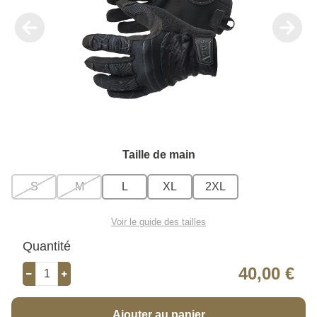
Taille de main
S
M
L
XL
2XL
Voir le guide des tailles
Quantité
40,00 €
Ajouter au panier