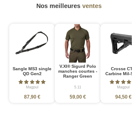
Nos meilleures
ventes
V.XI® Sigurd Polo
Sangle MS3 single
Crosse CTR
manches courtes -
QD Gen2
Carbine Mil-Sp
Ranger Green
Magpul
5.11
Magpul
87,90 €
59,00 €
94,50 €