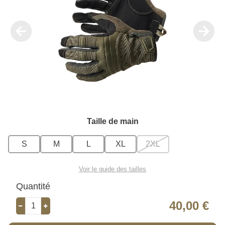
Taille de main
S
M
L
XL
2XL
Voir le guide des tailles
Quantité
40,00 €