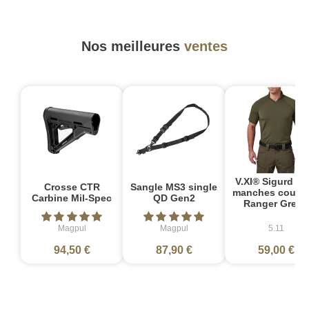
Nos meilleures
ventes
V.XI® Sigurd Po
Crosse CTR
Sangle MS3 single
manches courte
Carbine Mil-Spec
QD Gen2
Ranger Green
Magpul
Magpul
5.11
94,50 €
87,90 €
59,00 €