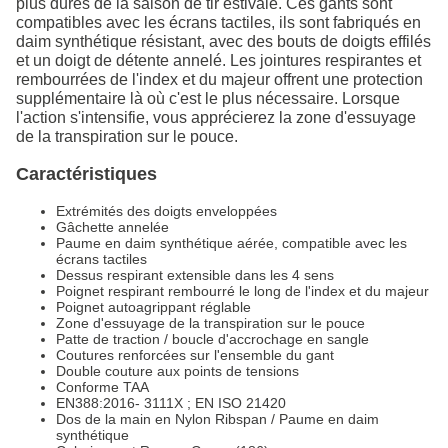
plus dures de la saison de tir estivale. Ces gants sont
compatibles avec les écrans tactiles, ils sont fabriqués en
daim synthétique résistant, avec des bouts de doigts effilés
et un doigt de détente annelé. Les jointures respirantes et
rembourrées de l'index et du majeur offrent une protection
supplémentaire là où c'est le plus nécessaire. Lorsque
l'action s'intensifie, vous apprécierez la zone d'essuyage
de la transpiration sur le pouce.
Caractéristiques
Extrémités des doigts enveloppées
Gâchette annelée
Paume en daim synthétique aérée, compatible avec les
écrans tactiles
Dessus respirant extensible dans les 4 sens
Poignet respirant rembourré le long de l'index et du majeur
Poignet autoagrippant réglable
Zone d'essuyage de la transpiration sur le pouce
Patte de traction / boucle d'accrochage en sangle
Coutures renforcées sur l'ensemble du gant
Double couture aux points de tensions
Conforme TAA
EN388:2016- 3111X ; EN ISO 21420
Dos de la main en Nylon Ribspan / Paume en daim
synthétique