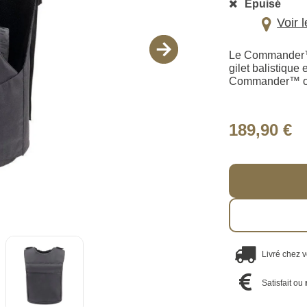
Épuisé
Voir 
Le Commander™ f
gilet balistique
Commander™ offr
189,90 €
Livré chez 
Satisfait ou