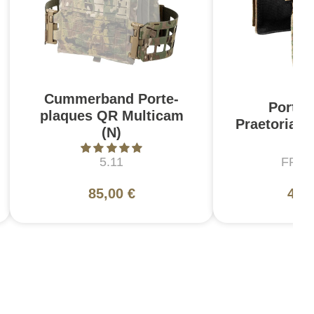
Cummerband Porte-
Porte-
plaques QR Multicam
Praetorian 
(N)
5.11
FRO
85,00 €
400