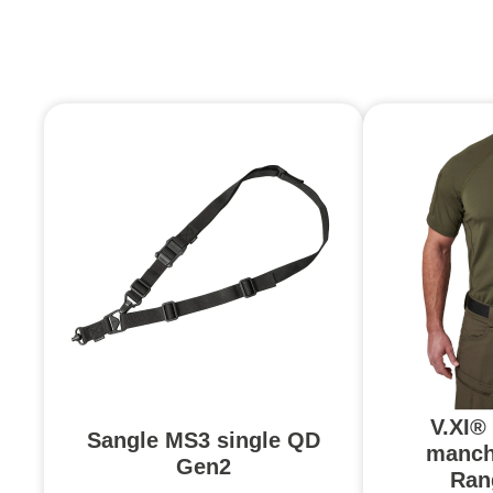
V.XI®
Sangle MS3 single QD
manch
Gen2
Ran